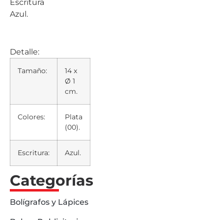
Escritura
Azul.
Detalle:
Tamaño:
14 x
Ø 1
cm.
Colores:
Plata
(00).
Escritura:
Azul.
Categorías
Bolígrafos y Lápices