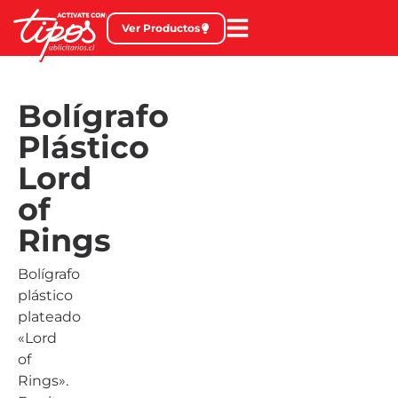
Ver Productos
Bolígrafo
Plástico
Lord
of
Rings
Bolígrafo
plástico
plateado
«Lord
of
Rings».