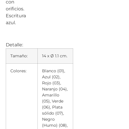
con
orificios.
Escritura
azul.
Detalle:
Tamaño:
14 x Ø 1.1 cm.
Colores:
Blanco (01),
Azul (02),
Rojo (03),
Naranjo (04),
Amarillo
(05), Verde
(06), Plata
sólido (07),
Negro
(Humo) (08),