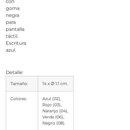
con
goma
negra
para
pantalla
táctil.
Escritura
azul.
Detalle:
Tamaño:
14 x Ø 1.1 cm.
Colores:
Azul (02),
Rojo (03),
Naranjo (04),
Verde (06),
Negro (08).