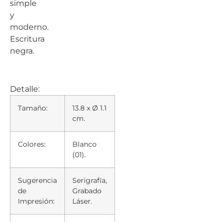
simple
y
moderno.
Escritura
negra.
Detalle:
Tamaño:
13.8 x Ø 1.1
cm.
Colores:
Blanco
(01).
Sugerencia
Serigrafía,
de
Grabado
Impresión:
Láser.