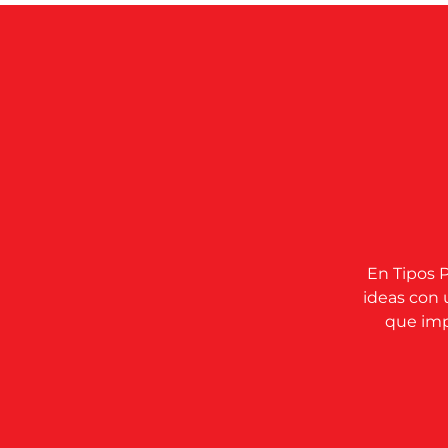
En Tipos P
ideas con 
que impu