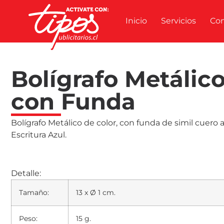
Inicio
Servicios
Co
Bolígrafo Metálic
con Funda
Bolígrafo Metálico de color, con funda de simil cuero a
Escritura Azul.
Detalle:
Tamaño:
13 x Ø 1 cm.
Peso:
15 g.