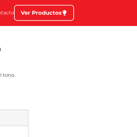
Ver Productos
ntacto
o
l tono.