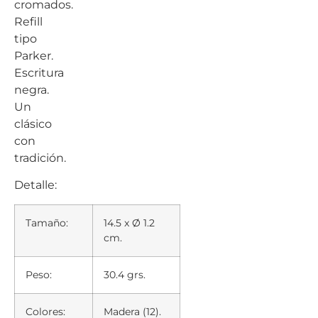
cromados.
Refill
tipo
Parker.
Escritura
negra.
Un
clásico
con
tradición.
Detalle:
Tamaño:
14.5 x Ø 1.2
cm.
Peso:
30.4 grs.
Colores:
Madera (12).