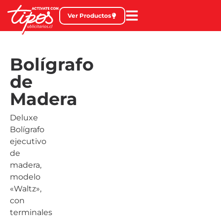
Ver Productos
Bolígrafo
de
Madera
Deluxe
Bolígrafo
ejecutivo
de
madera,
modelo
«Waltz»,
con
terminales