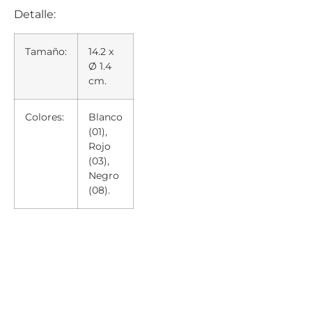
Detalle:
Tamaño:
14.2 x
Ø 1.4
cm.
Colores:
Blanco
(01),
Rojo
(03),
Negro
(08).