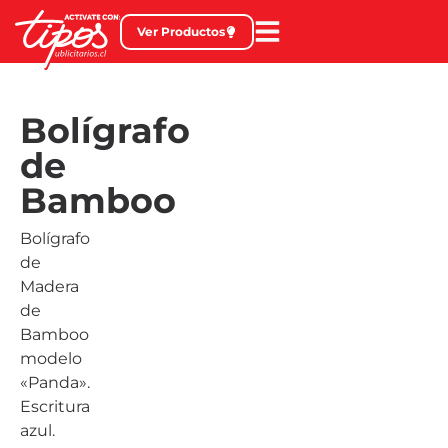
Ver Productos
Bolígrafo
de
Bamboo
Bolígrafo
de
Madera
de
Bamboo
modelo
«Panda».
Escritura
azul.