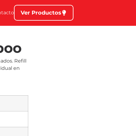
Ver Productos
ntacto
boo
dos. Refill
vidual en