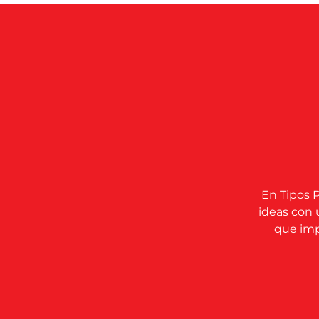
En Tipos P
ideas con 
que impu