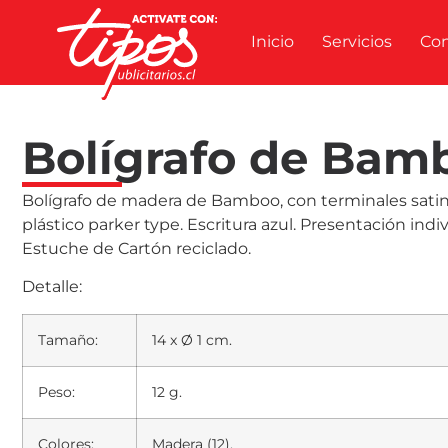
Inicio
Servicios
Co
Bolígrafo de Bam
Bolígrafo de madera de Bamboo, con terminales satina
plástico parker type. Escritura azul. Presentación indi
Estuche de Cartón reciclado.
Detalle:
Tamaño:
14 x Ø 1 cm.
Peso:
12 g.
Colores:
Madera (12).