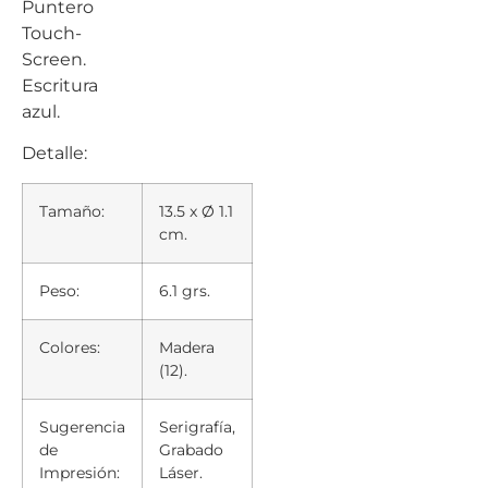
Puntero
Touch-
Screen.
Escritura
azul.
Detalle:
Tamaño:
13.5 x Ø 1.1
cm.
Peso:
6.1 grs.
Colores:
Madera
(12).
Sugerencia
Serigrafía,
de
Grabado
Impresión:
Láser.