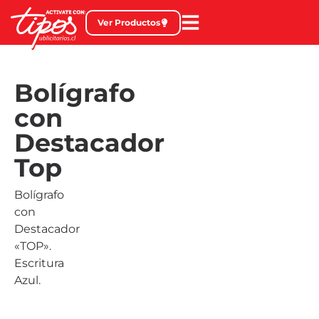
Ver Productos
Bolígrafo
con
Destacador
Top
Bolígrafo
con
Destacador
«TOP».
Escritura
Azul.