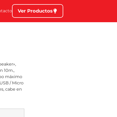
Ver Productos
ntacto
peaker»,
n 10m.,
empo máximo
USB / Micro
es, cabe en