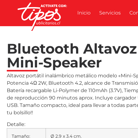
Inicio
Servicios
Co
Bluetooth Altavoz
Mini-Speaker
Altavoz portátil inalámbrico metálico modelo «Mini-S
Potencia 4Ω 2W, Bluetooth 4.2, alcance de Transmisió
Batería recargable Li-Polymer de 110mAh (3.7V), Ti
de reproducción 90 minutos aprox. Incluye cargador 
USB. Tamaño compacto, ideal para llevar a todas part
tu bolsillo!!
Detalle:
Tamaño:
Ø 2.9 x 3.4 cm.