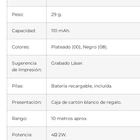
Peso:
29 g.
Capacidad:
110 mAh.
Colores:
Plateado (00), Negro (08).
Sugerencia
Grabado Láser.
de Impresión:
Pilas:
Batería recargable, incluída.
Presentación:
Caja de cartón blanco de regalo.
Rango:
10 metros aprox.
Potencia:
4Ω 2W.