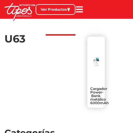
Ver Productos
U63
Cargador
Power-
Bank
metálico
6000mAh
Categorías