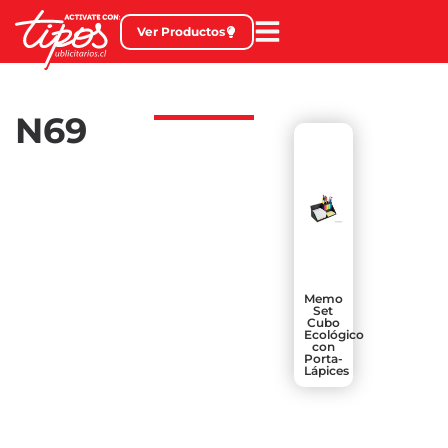
Ver Productos
N69
Memo
Set
Cubo
Ecológico
con
Porta-
Lápices