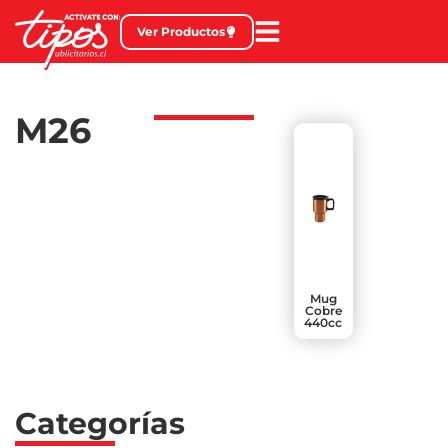
Ver Productos
M26
Mug
Cobre
440cc
Categorías