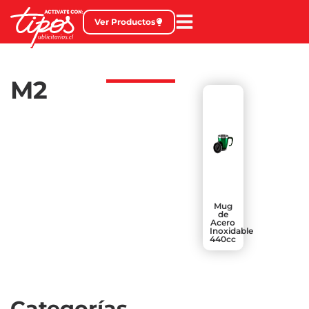
Ver Productos
M2
Mug
de
Acero
Inoxidable
440cc
Categorías