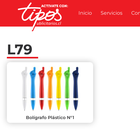
Inicio
Servicios
Co
L79
Bolígrafo Plástico N°1