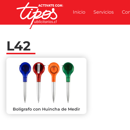
Inicio
Servicios
Co
L42
Bolígrafo con Huincha de Medir