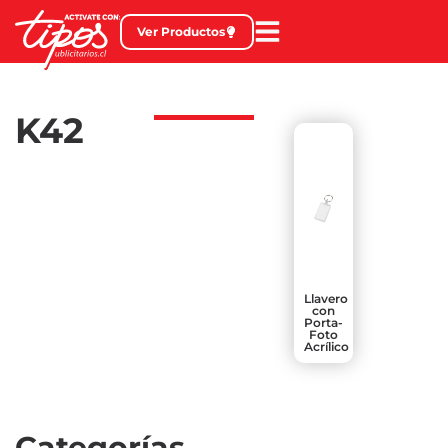
Ver Productos
K42
Llavero
con
Porta-
Foto
Acrílico
Categorías