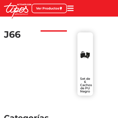
Ver Productos
J66
Set de
6
Cachos
de PU
Negro
Categorías