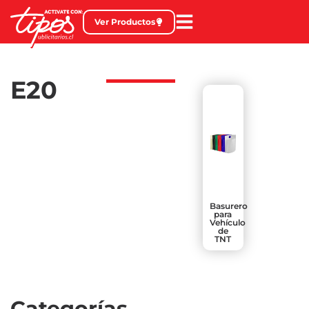
Ver Productos
E20
Basurero
para
Vehículo
de
TNT
Categorías