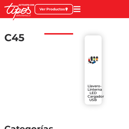
Ver Productos
C45
Llavero-
Linterna
LED
Cargador
USB
Categorías